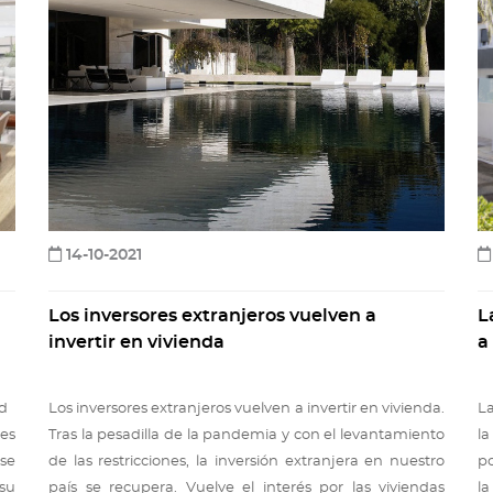
14-10-2021
Los inversores extranjeros vuelven a
L
invertir en vivienda
a
vid
Los inversores extranjeros vuelven a invertir en vivienda.
La
es
Tras la pesadilla de la pandemia y con el levantamiento
la
 se
de las restricciones, la inversión extranjera en nuestro
po
su
país se recupera. Vuelve el interés por las viviendas
la